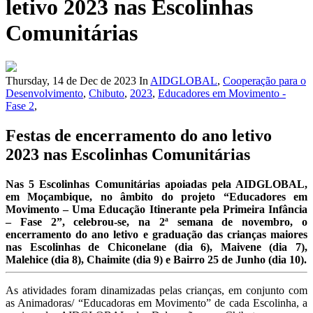
letivo 2023 nas Escolinhas
Comunitárias
Thursday, 14 de Dec de 2023
In
AIDGLOBAL
,
Cooperação para o
Desenvolvimento
,
Chibuto
,
2023
,
Educadores em Movimento -
Fase 2
,
Festas de encerramento do ano letivo
2023 nas Escolinhas Comunitárias
Nas 5 Escolinhas Comunitárias apoiadas pela AIDGLOBAL,
em Moçambique, no âmbito do projeto “Educadores em
Movimento – Uma Educação Itinerante pela Primeira Infância
– Fase 2”, celebrou-se, na 2ª semana de novembro, o
encerramento do ano letivo e graduação das crianças maiores
nas Escolinhas de Chiconelane (dia 6), Maivene (dia 7),
Malehice (dia 8), Chaimite (dia 9) e Bairro 25 de Junho (dia 10).
As atividades foram dinamizadas pelas crianças, em conjunto com
as Animadoras/ “Educadoras em Movimento” de cada Escolinha, a