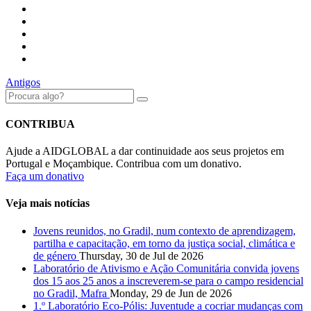
Antigos
CONTRIBUA
Ajude a AIDGLOBAL a dar continuidade aos seus projetos em
Portugal e Moçambique. Contribua com um donativo.
Faça um donativo
Veja mais notícias
Jovens reunidos, no Gradil, num contexto de aprendizagem,
partilha e capacitação, em torno da justiça social, climática e
de género
Thursday, 30 de Jul de 2026
Laboratório de Ativismo e Ação Comunitária convida jovens
dos 15 aos 25 anos a inscreverem-se para o campo residencial
no Gradil, Mafra
Monday, 29 de Jun de 2026
1.º Laboratório Eco-Pólis: Juventude a cocriar mudanças com