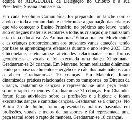
equipa da AIDGLOBAL da Delegação no Chibuto e a sua
Presidente, Susana Damasceno.
Em cada Escolinha Comunitária, foi preparado um lanche com o
apoio de toda a comunidade e celebrou-se a graduação das crianças
que vão começar o Ensino Primário, no próximo ano letivo, tendo
sido entregues materiais escolares a todas as crianças que finalizaram
esta etapa educativa. As Animadoras/“Educadoras em Movimento”
e as crianças proporcionaram aos presentes várias atuações, tendo
por base as aprendizagens efetuadas durante o ano letivo 2023. Em
Chiconelane, efetuaram-se atividades relacionadas com formas
geométricas e vocais e foi executada uma dança Xingomane.
Graduaram-se 24 crianças. Em Maivene, foram realizadas dinâmicas
tendo por base os alimentos energéticos e cálculos matemáticos com
o ábaco. Graduaram-se 19 crianças. Em Malehice, foram
dinamizadas práticas relacionadas com os transportes, os Direitos da
Criança, cantaram-se canções e representou-se uma peça teatral
sobre o rapto de menores. Graduaram-se 31 crianças. Em Chaimite,
foram feitas atividades sobre as profissões e a higiene e foram
executadas danças e cantadas canções. Graduaram-se 6 crianças. No
Bairro 25 de Junho, foram apresentadas práticas baseadas em
profissões, vogais e meios de transportes e foi representada uma
peça teatral sobre o rapto de menores. Graduaram-se 18 crianças.