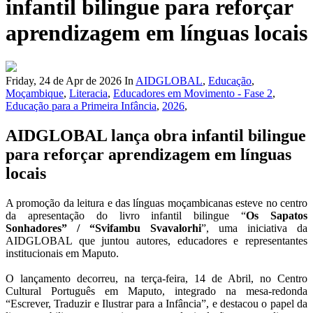
infantil bilingue para reforçar
aprendizagem em línguas locais
Friday, 24 de Apr de 2026
In
AIDGLOBAL
,
Educação
,
Moçambique
,
Literacia
,
Educadores em Movimento - Fase 2
,
Educação para a Primeira Infância
,
2026
,
AIDGLOBAL lança obra infantil bilingue
para reforçar aprendizagem em línguas
locais
A promoção da leitura e das línguas moçambicanas esteve no centro
da apresentação do livro infantil bilingue “
Os Sapatos
Sonhadores” / “Svifambu Svavalorhi
”, uma iniciativa da
AIDGLOBAL que juntou autores, educadores e representantes
institucionais em Maputo.
O lançamento decorreu, na terça-feira, 14 de Abril, no Centro
Cultural Português em Maputo, integrado na mesa-redonda
“Escrever, Traduzir e Ilustrar para a Infância”, e destacou o papel da