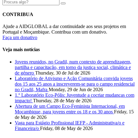
CONTRIBUA
Ajude a AIDGLOBAL a dar continuidade aos seus projetos em
Portugal e Moçambique. Contribua com um donativo.
Faça um donativo
Veja mais notícias
Jovens reunidos, no Gradil, num contexto de aprendizagem,
partilha e capacitação, em torno da justiça social, climática e
de género
Thursday, 30 de Jul de 2026
Laboratório de Ativismo e Ação Comunitária convida jovens
dos 15 aos 25 anos a inscreverem-se para o campo residencial
no Gradil, Mafra
Monday, 29 de Jun de 2026
1.º Laboratório Eco-Pólis: Juventude a cocriar mudanças com
impacto!
Thursday, 28 de May de 2026
Abertura de um Campo Eco-Feminista Internacional, em
Moçambique, para jovens entre os 18 e os 30 anos
Friday, 15
de May de 2026
Vaga para Estágio Profissional IEFP - Administrativa/o e
Financeira/o
Friday, 08 de May de 2026