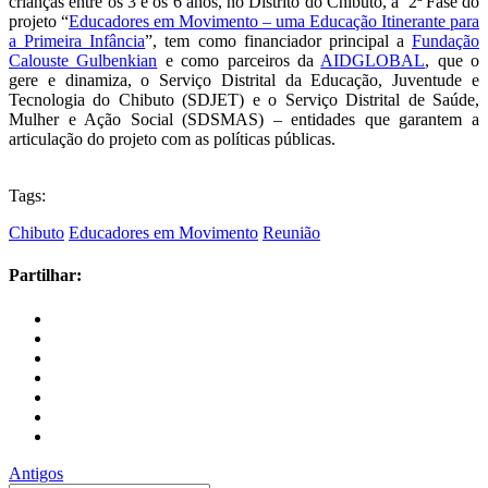
crianças entre os 3 e os 6 anos, no Distrito do Chibuto, a 2ª Fase do
projeto “
Educadores em Movimento – uma Educação Itinerante para
a Primeira Infância
”, tem como financiador principal a
Fundação
Calouste Gulbenkian
e como parceiros da
AIDGLOBAL
, que o
gere e dinamiza, o Serviço Distrital da Educação, Juventude e
Tecnologia do Chibuto (SDJET) e o Serviço Distrital de Saúde,
Mulher e Ação Social (SDSMAS) – entidades que garantem a
articulação do projeto com as políticas públicas.
Tags:
Chibuto
Educadores em Movimento
Reunião
Partilhar:
Antigos