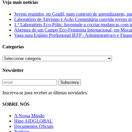
Veja mais notícias
Jovens reunidos, no Gradil, num contexto de aprendizagem, parti
Laboratório de Ativismo e Ação Comunitária convida jovens do
1.º Laboratório Eco-Pólis: Juventude a cocriar mudanças com 
Abertura de um Campo Eco-Feminista Internacional, em Moçamb
Vaga para Estágio Profissional IEFP - Administrativa/o e Finan
Categorias
Newsletter
Inscreva-se para receber as últimas novidades.
SOBRE NÓS
A Nossa Missão
Hino AIDGLOBAL
Documentos Oficiais
Notícias