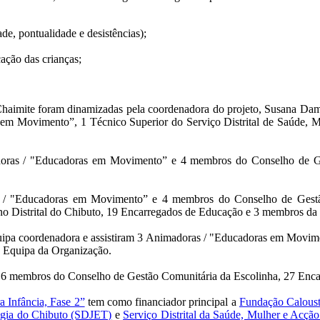
de, pontualidade e desistências);
ação das crianças;
Chaimite foram dinamizadas pela coordenadora do projeto, Susana Dam
em Movimento”, 1 Técnico Superior do Serviço Distrital de Saúde, 
oras /
"Educadoras em Movimento” e 4 membros do Conselho de Ges
 /
"Educadoras em Movimento” e 4 membros do Conselho de Gestão
 Distrital do Chibuto, 19 Encarregados de Educação e 3 membros da
uipa coordenadora e assistiram 3
Animadoras
/ "Educadoras em Movime
 Equipa da Organização.
es 6 membros do Conselho de Gestão Comunitária da Escolinha, 27 En
 Infância, Fase 2”
tem como financiador principal a
Fundação Calous
logia do Chibuto (SDJET)
e
Serviço Distrital da Saúde, Mulher e Acç