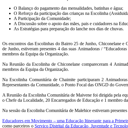
O Balanço do pagamento das mensalidades, batinhas e água;
O Reforço da participação das crianças na Escolinha (Assiduida
A Participação da Comunidade;
A Discussão sobre o apoio das mães, pais e cuidadores na Educ
As Estratégias para preparação do lanche nos dias de chuvas.
Os encontros das Escolinhas do Bairro 25 de Junho, Chiconelane e 
de Junho, estiveram presentes 4 das suas
Animadoras /
“Educadoras 
membros da Equipa da Organização.
Na Reunião da Escolinha de Chiconelane compareceram 4
Animad
membros da Equipa da Organização.
Na Escolinha Comunitária de Chaimite participaram 2
Animadoras
Representantes da Comunidade, o Ponto Focal das ONGD do Governo
A Reunião da Escolinha Comunitária de Maivene foi dirigida pela eq
o Chefe da Localidade, 20 Encarregados de Educação e 1 membro da
Na sessão da Escolinha Comunitária de Malehice estiveram present
Educadores em Movimento – uma Educação Itinerante para a Primeira
como parceiros o
Serviço Distrital da Educação, Juventude e Tecno