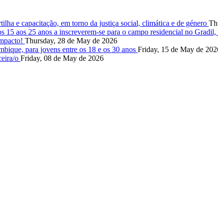
lha e capacitação, em torno da justiça social, climática e de género
Th
s 15 aos 25 anos a inscreverem-se para o campo residencial no Gradil
impacto!
Thursday, 28 de May de 2026
ique, para jovens entre os 18 e os 30 anos
Friday, 15 de May de 202
ceira/o
Friday, 08 de May de 2026