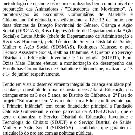
metodologia de ensino e os recursos utilizados bem como o nível de
preparação das
Animadoras /
"Educadoras em Movimento". A
monitorização às Escolinhas Comunitárias de Malehice e
Chiconelane foi efetuada, respetivamente, a 12 e 13 de junho, por
duas técnicas da Direção Provincial do Género, Criança e Ação
Social (DPGCAS), Rosa Ligeres (chefe de Departamento da Ação
Social) e Laura Abrão (chefe de Departamento de Administração e
Recursos Humanos), pelo Técnico do Serviço Distrital da Saúde,
Mulher e Ação Social (SDSMAS), Rodrigues Matusse, e pela
Técnica Assistente Social, Balbina Dhlamine. A Diretora do Serviço
Distrital da Educação, Juventude e Tecnologia (SDEJT), Flora
Ozias Mate Chume efetuou a monitorização do desempenho das
Escolinhas Comunitárias de Chaimite e Chiconelane, realizada a 13
e 14 de junho, respetivamente.​
Tendo em vista o desenvolvimento integral da criança em idade pré-
escolar e constituindo uma resposta necessária à Educação das
crianças entre os 3 e os 5 anos, no Distrito do Chibuto, a 2ª Fase do
projeto “Educadores em Movimento – uma Educação Itinerante para
a Primeira Infância”, tem como financiador principal a Fundação
Calouste Gulbenkian e como parceiros da AIDGLOBAL, que o
gere e dinamiza, o Serviço Distrital da Educação, Juventude e
Tecnologia do Chibuto (SDJET) e o Serviço Distrital de Saúde,
Mulher e Ação Social (SDSMAS) – entidades que garantem a
articulação do projeto com as políticas públicas.