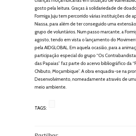
crianças moçambicanas em situação de vulnerabilid
gosto pela leitura. Graças à solidariedade de doado
Formiga Juju tem percorrido várias instituições de 
Niassa, para além de ter conseguido uma extensão
grupo de voluntários. Num passo marcante, a Formi
agosto, tendo em vista o lançamento do Movimento
pela AIDGLOBAL. Em aquela ocasião, para a animaç
participação especial do grupo “Os Contrabandistas 
das Papaias” faz parte do acervo bibliográfico da “
Chibuto, Moçambique”. A obra enquadra-se na pro
Desenvolvimento, nomeadamente através de uma 
meio ambiente.
TAGS:
Partilhar: