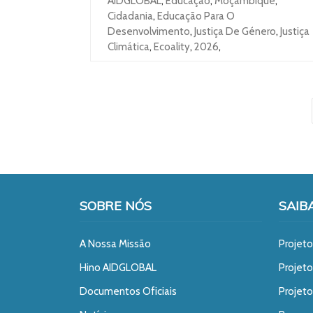
AIDGLOBAL
,
Educação
,
Moçambique
,
Cidadania
,
Educação Para O
Desenvolvimento
,
Justiça De Género
,
Justiça
Climática
,
Ecoality
,
2026
,
SOBRE NÓS
SAIB
A Nossa Missão
Projeto
Hino AIDGLOBAL
Projet
Documentos Oficiais
Projeto