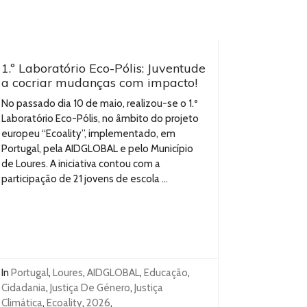
1.º Laboratório Eco-Pólis: Juventude
a cocriar mudanças com impacto!
No passado dia 10 de maio, realizou-se o 1.º
Laboratório Eco-Pólis, no âmbito do projeto
europeu “Ecoality”, implementado, em
Portugal, pela AIDGLOBAL e pelo Município
de Loures. A iniciativa contou com a
participação de 21 jovens de escola ...
In
Portugal
,
Loures
,
AIDGLOBAL
,
Educação
,
Cidadania
,
Justiça De Género
,
Justiça
Climática
,
Ecoality
,
2026
,