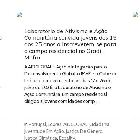
Laboratório de Ativismo e Ação
a
Comunitária convida jovens dos 15
aos 25 anos a inscreverem-se para
o campo residencial no Gradil,
Mafra
A AIDGLOBAL - Ação e Integração para o
Desenvolvimento Global, o IMVF e o Clube de
Lisboa promovem, entre os dias 17 e 26 de
julho de 2026, o Laboratório de Ativismo e
e
Ação Comunitária, um campo residencial
dirigido a jovens com idades comp ...
In
Portugal
,
Loures
,
AIDGLOBAL
,
Cidadania
,
Juventude Em Ação
,
Justiça De Género
,
Justiça Climática
,
Ecoality
,