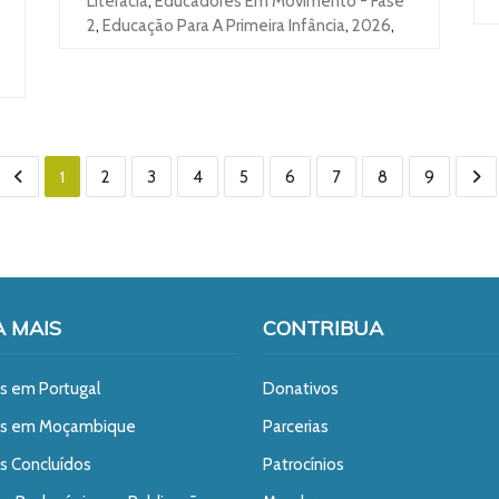
Literacia
,
Educadores Em Movimento - Fase
2
,
Educação Para A Primeira Infância
,
2026
,
1
2
3
4
5
6
7
8
9
A MAIS
CONTRIBUA
s em Portugal
Donativos
os em Moçambique
Parcerias
s Concluídos
Patrocínios