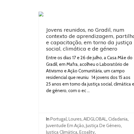
Jovens reunidos, no Gradil, num
contexto de aprendizagem, partilh
e capacitação, em torno da justiça
social, climática e de género
Entre os dias 17 e 26 de julho, a Casa Mãe do
Gradil, em Mafra, acolheu o Laboratório de
Ativismo e Ação Comunitária, um campo
residencial que reuniu 14 jovens dos 15 aos
25 anos em torno da justiça social, climática 
de género, com o ec ...
In
Portugal
,
Loures
,
AIDGLOBAL
,
Cidadania
,
Juventude Em Ação
,
Justiça De Género
,
Justiça Climática
,
Ecoality
,