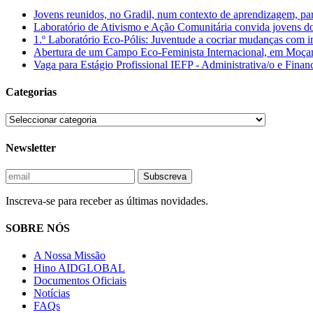
Jovens reunidos, no Gradil, num contexto de aprendizagem, parti
Laboratório de Ativismo e Ação Comunitária convida jovens do
1.º Laboratório Eco-Pólis: Juventude a cocriar mudanças com 
Abertura de um Campo Eco-Feminista Internacional, em Moçamb
Vaga para Estágio Profissional IEFP - Administrativa/o e Finan
Categorias
Newsletter
Inscreva-se para receber as últimas novidades.
SOBRE NÓS
A Nossa Missão
Hino AIDGLOBAL
Documentos Oficiais
Notícias
FAQs