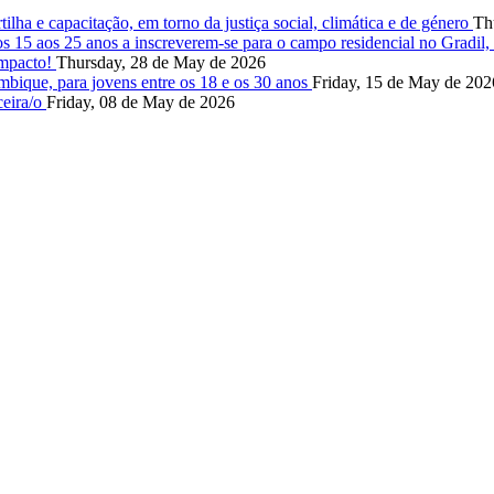
lha e capacitação, em torno da justiça social, climática e de género
Th
s 15 aos 25 anos a inscreverem-se para o campo residencial no Gradil
impacto!
Thursday, 28 de May de 2026
ique, para jovens entre os 18 e os 30 anos
Friday, 15 de May de 202
ceira/o
Friday, 08 de May de 2026