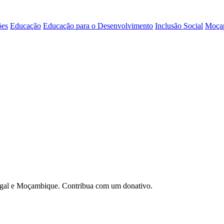
ões
Educação
Educação para o Desenvolvimento
Inclusão Social
Moça
gal e Moçambique. Contribua com um donativo.