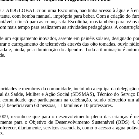
 a AIDGLOBAL criou uma Escolinha, não tinha acesso à água e à ener
stante, com bomba manual, imprópria para beber. Com a criação do fu
potável, não só para as crianças da Escolinha, mas também para as/ os 
 com mais tempo para realizarem as atividades pedagógicas. A construç
de um equipamento inovador, assente em painéis solares, designado po
urar o carregamento de telemóveis através das oito tomadas, ouvir rádi
mada e, ainda, pela iluminação do alpendre. Toda a iluminação é autom
de.
s autoridades e membros da comunidade, incluindo a equipa da deleg
ital da Saúde, Mulher e Ação Social (SDSMAS), Técnico do Serviço Dis
comunidade que participaram na celebração, sendo oferecido um al
 já beneficiavam 60 pessoas, 11 famílias e 10 professores.
econhece que para o desenvolvimento pleno das crianças é necessá
vamente para o Objetivo de Desenvolvimento Sustentável (ODS) 4. O 
erecer, diariamente, serviços essenciais, como o acesso a água potáv
z.