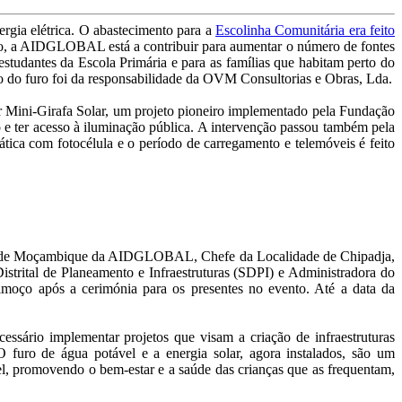
gia elétrica. O abastecimento para a
Escolinha Comunitária era feito
ro, a AIDGLOBAL está a contribuir para aumentar o número de fontes
estudantes da Escola Primária e para as famílias que habitam perto do
ão do furo foi da responsabilidade da OVM Consultorias e Obras, Lda.
r Mini-Girafa Solar, um projeto pioneiro implementado pela Fundação
o e ter acesso à iluminação pública. A intervenção passou também pela
ática com fotocélula e o período de carregamento e telemóveis é feito
ação de Moçambique da AIDGLOBAL, Chefe da Localidade de Chipadja,
trital de Planeamento e Infraestruturas (SDPI) e Administradora do
moço após a cerimónia para os presentes no evento. Até a data da
rio implementar projetos que visam a criação de infraestruturas
furo de água potável e a energia solar, agora instalados, são um
el, promovendo o bem-estar e a saúde das crianças que as frequentam,