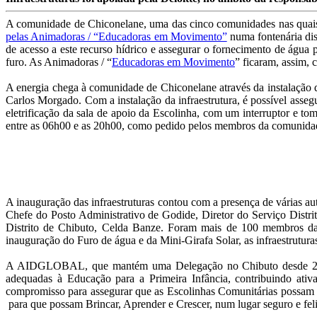
A comunidade de Chiconelane, uma das cinco comunidades nas quais
pelas Animadoras / “Educadoras em Movimento”
numa fontenária di
de acesso a este recurso hídrico e assegurar o fornecimento de água 
furo. As Animadoras / “
Educadoras em Movimento
” ficaram, assim,
A energia chega à comunidade de Chiconelane através da instalação 
Carlos Morgado. Com a instalação da infraestrutura, é possível asseg
eletrificação da sala de apoio da Escolinha, com um interruptor e to
entre as 06h00 e as 20h00, como pedido pelos membros da comunida
A inauguração das infraestruturas contou com a presença de vária
Chefe do Posto Administrativo de Godide, Diretor do Serviço Distr
Distrito de Chibuto, Celda Banze. Foram mais de 100 membros da 
inauguração do Furo de água e da Mini-Girafa Solar, as infraestruturas
A AIDGLOBAL, que mantém uma Delegação no Chibuto desde 2009, r
adequadas à Educação para a Primeira Infância, contribuindo ati
compromisso para assegurar que as Escolinhas Comunitárias possam of
para que possam Brincar, Aprender e Crescer, num lugar seguro e feli