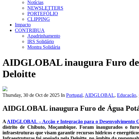
Notícias
NEWSLETTERS
PORTEFÓLIO
CLIPPING
Impacto
CONTRIBUA
Apadrinhamento
IRS Solidário
Montra Solidária
AIDGLOBAL inaugura Furo de Ág
Deloitte
Thursday, 30 de Oct de 2025
In
Portugal
,
AIDGLOBAL
,
Educação
,
AIDGLOBAL inaugura Furo de Água Potável
A
AIDGLOBAL – Acção e Integração para o Desenvolvimento G
distrito de Chibuto, Moçambique. Foram inaugurados o furo 
infraestruturas que visam garantir recursos hídricos e energéti
Infraestruturas foi apoiada pela Deloitte, no âmbito da responsa