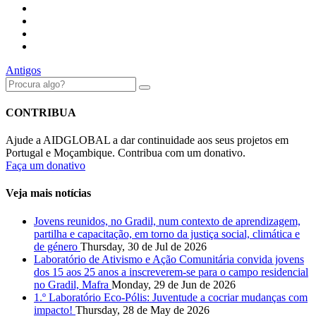
Antigos
CONTRIBUA
Ajude a AIDGLOBAL a dar continuidade aos seus projetos em
Portugal e Moçambique. Contribua com um donativo.
Faça um donativo
Veja mais notícias
Jovens reunidos, no Gradil, num contexto de aprendizagem,
partilha e capacitação, em torno da justiça social, climática e
de género
Thursday, 30 de Jul de 2026
Laboratório de Ativismo e Ação Comunitária convida jovens
dos 15 aos 25 anos a inscreverem-se para o campo residencial
no Gradil, Mafra
Monday, 29 de Jun de 2026
1.º Laboratório Eco-Pólis: Juventude a cocriar mudanças com
impacto!
Thursday, 28 de May de 2026