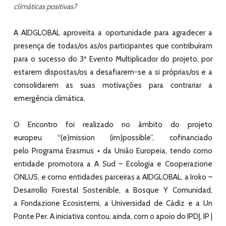
climáticas positivas?
A AIDGLOBAL aproveita a oportunidade para agradecer a
presença de todas/os as/os participantes que contribuíram
para o sucesso do 3º Evento Multiplicador do projeto, por
estarem dispostas/os a desafiarem-se a si próprias/os e a
consolidarem as suas motivações para contrariar a
emergência climática.
O Encontro foi realizado no âmbito do projeto
europeu
“(e)mission (im)possible”
, cofinanciado
pelo
Programa Erasmus +
da
União Europeia
, tendo como
entidade promotora a
A Sud – Ecologia e Cooperazione
ONLUS
, e como entidades parceiras a
AIDGLOBAL
, a
Iroko –
Desarrollo Forestal Sostenible
, a
Bosque Y Comunidad
,
a
Fondazione Ecosistemi
, a
Universidad de Cádiz
e a
Un
Ponte Per
. A iniciativa contou, ainda, com o apoio do IPDJ, IP |