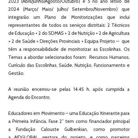
2023 (Abril/Junho/Agosto/Outubro) e 5 no ano letivo de
2024 (Março/ Maio/ Julho/ Setembro/Novembro) que
integrarão um Plano de Monitorizações que inclui
representantes de todos os serviços distritais: 2 Técnicos
de Educação + 2 do SDMAS + 2 de Nutrição + 2 de Agricultura
+ 2 de Saúde + Direções Provinciais + Equipa Projeto — que
têm a responsabilidade de monitorizar as Escolinhas. Os
Temas a abordar selecionados foram: Recursos Humanos,
Currículo das Escolinhas, Saúde, Nutrição, Funcionamento e
Gestão.
A reunião encerrou-se pelas 14.45 h, após cumprida a
Agenda do Encontro.
Educadores em Movimento – uma Educação Itinerante para
a Primeira Infância, Fase 2”
tem como financiador principal
a
Fundação Calouste Gulbenkian
, como promotor
a
AIDGLOBAL
, gestora do projeto, e como parceiros