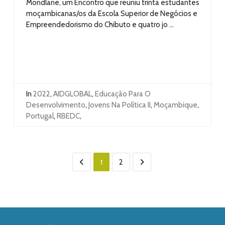
Mondlane, um Encontro que reuniu trinta estudantes
moçambicanas/os da Escola Superior de Negócios e
Empreendedorismo do Chibuto e quatro jo ...
In
2022
,
AIDGLOBAL
,
Educação Para O
Desenvolvimento
,
Jovens Na Política II
,
Moçambique
,
Portugal
,
RBEDC
,
1
2