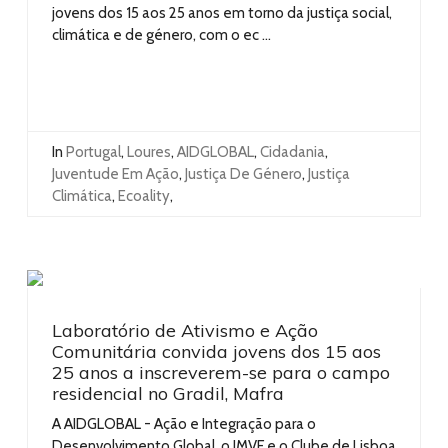
jovens dos 15 aos 25 anos em torno da justiça social,
climática e de género, com o ec ...
In
Portugal
,
Loures
,
AIDGLOBAL
,
Cidadania
,
Juventude Em Ação
,
Justiça De Género
,
Justiça
Climática
,
Ecoality
,
Laboratório de Ativismo e Ação
Comunitária convida jovens dos 15 aos
25 anos a inscreverem-se para o campo
residencial no Gradil, Mafra
A AIDGLOBAL - Ação e Integração para o
Desenvolvimento Global, o IMVF e o Clube de Lisboa