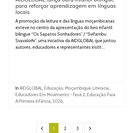
para reforçar aprendizagem em línguas
locais
A promoção da leitura e das línguas moçambicanas
esteve no centro da apresentação do livro infantil
bilingue “Os Sapatos Sonhadores” / “Svifambu
Svavalorhi”, uma iniciativa da AIDGLOBAL que juntou
autores, educadores e representantes instit ...
In
AIDGLOBAL
,
Educação
,
Moçambique
,
Literacia
,
Educadores Em Movimento - Fase 2
,
Educação Para
A Primeira Infância
,
2026
,
1
2
3