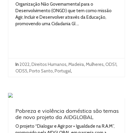
Organização Não Governamental para o
Desenvolvimento (ONGD) que tem como missão
Agir, Incluir e Desenvolver através da Educação,
promovendo uma Cidadania Gl ...
In
2022
,
Direitos Humanos
,
Madeira
,
Mulheres
,
ODS1
,
ODS5
,
Porto Santo
,
Portugal
,
Pobreza e violência doméstica são temas
de novo projeto da AIDGLOBAL
O projeto “Dialogar e Agir por + Igualdade na R.A.M”,
promovido pela AIDGLOBAL em parceria com a