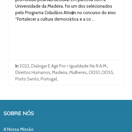
Universidade da Madeira, foi um dos selecionados
pelo Programa Cidadãos Ativ@s no concurso do eixo
“Fortalecer a cultura democrática e a co ...
In
2022
,
Dialogar E Agir Por + Igualdade Na R.A.M.
,
Direitos Humanos
,
Madeira
,
Mulheres
,
ODS1
,
ODS5
,
Porto Santo
,
Portugal
,
SOBRE NÓS
A Nossa Missão