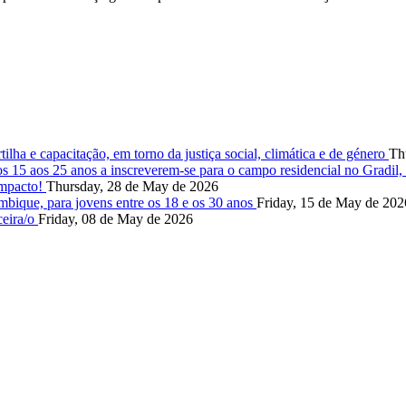
lha e capacitação, em torno da justiça social, climática e de género
Th
s 15 aos 25 anos a inscreverem-se para o campo residencial no Gradil
impacto!
Thursday, 28 de May de 2026
ique, para jovens entre os 18 e os 30 anos
Friday, 15 de May de 202
ceira/o
Friday, 08 de May de 2026