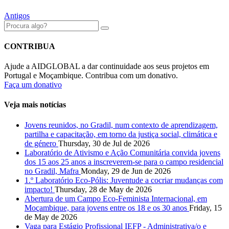
Antigos
CONTRIBUA
Ajude a AIDGLOBAL a dar continuidade aos seus projetos em
Portugal e Moçambique. Contribua com um donativo.
Faça um donativo
Veja mais notícias
Jovens reunidos, no Gradil, num contexto de aprendizagem,
partilha e capacitação, em torno da justiça social, climática e
de género
Thursday, 30 de Jul de 2026
Laboratório de Ativismo e Ação Comunitária convida jovens
dos 15 aos 25 anos a inscreverem-se para o campo residencial
no Gradil, Mafra
Monday, 29 de Jun de 2026
1.º Laboratório Eco-Pólis: Juventude a cocriar mudanças com
impacto!
Thursday, 28 de May de 2026
Abertura de um Campo Eco-Feminista Internacional, em
Moçambique, para jovens entre os 18 e os 30 anos
Friday, 15
de May de 2026
Vaga para Estágio Profissional IEFP - Administrativa/o e